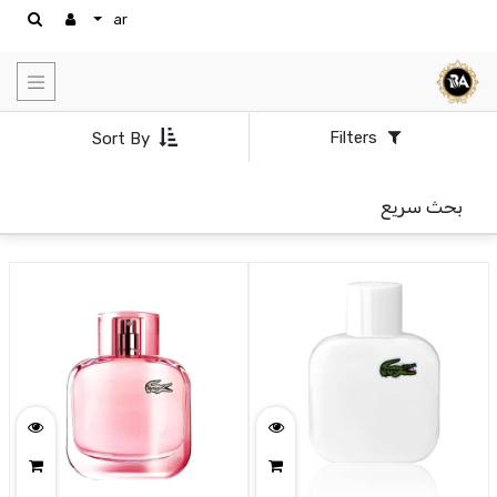
ar
Show
options
Show
Filters
Sort By
categories
بحث سريع